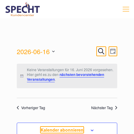
VERANSTA
Veranstal
2026-06-16
Suche
Tag
Ansichten
SUCHE
Navigatio
Datum
UND
wählen.
Keine Veranstaltungen für 16. Juni 2026 vorgesehen.
ANSICHTEN
Hier geht es zu den
nächsten bevorstehenden
Veranstaltungen
.
NAVIGATIO
Vorheriger Tag
Nächster Tag
Kalender abonnieren