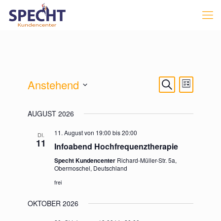
VERANSTA
Veranstal
Anstehend
Suche
Liste
Ansichten
SUCHE
Navigatio
Datum
UND
AUGUST 2026
wählen.
ANSICHTEN
11. August von 19:00
bis
20:00
DI.
NAVIGATIO
11
Infoabend Hochfrequenztherapie
Specht Kundencenter
Richard-Müller-Str. 5a,
Obermoschel, Deutschland
frei
OKTOBER 2026