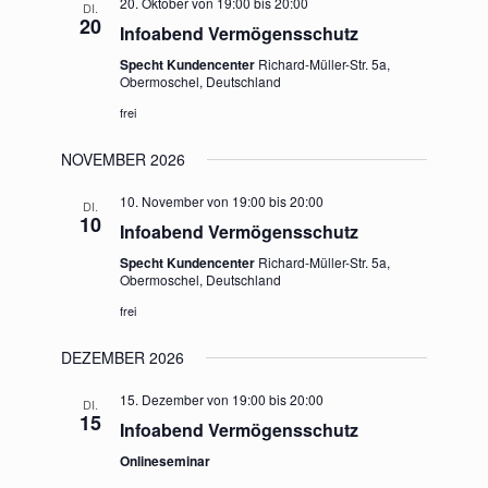
20. Oktober von 19:00
bis
20:00
DI.
20
Infoabend Vermögensschutz
Specht Kundencenter
Richard-Müller-Str. 5a,
Obermoschel, Deutschland
frei
NOVEMBER 2026
10. November von 19:00
bis
20:00
DI.
10
Infoabend Vermögensschutz
Specht Kundencenter
Richard-Müller-Str. 5a,
Obermoschel, Deutschland
frei
DEZEMBER 2026
15. Dezember von 19:00
bis
20:00
DI.
15
Infoabend Vermögensschutz
Onlineseminar